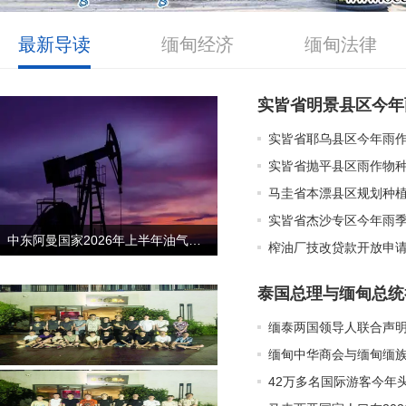
最新导读
缅甸经济
缅甸法律
实皆省明景县区今年
实皆省耶乌县区今年雨作
实皆省抛平县区雨作物种
马圭省本漂县区规划种植
实皆省杰沙专区今年雨季
中东阿曼国家2026年上半年油气生产量都明显增加
榨油厂技改贷款开放申请
泰国总理与缅甸总统
缅泰两国领导人联合声
42万多名国际游客今年