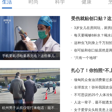
生活
时尚
科学
健康
受伤就贴创口贴？这
3岁女儿在房间玩，厨房
每天要喝够8杯水？喝水
这种虫飞到身上千万别
创可贴和创口贴居然是
手机要耗尽电量再充电？这些事儿看似“科学”，真相是……
“只有一个地球”
扎心了！你拍照“不
缅甸民众食油消费量过
全球首次！弥补我国农
不可思议的25个人体冷
人这一辈子，最不能透
杭州男子从殡仪馆打来电话：能不能写写我们的天才儿子