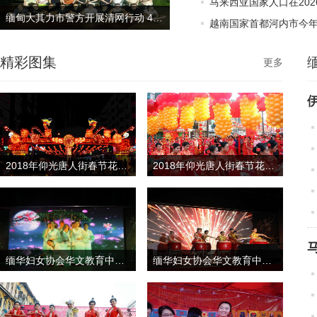
马来西亚国家人口在202
缅甸大其力市警方开展清网行动 41名非法入境中国公民被抓获
越南国家首都河内市今年头
精彩图集
更多
2018年仰光唐人街春节花絮（二）
2018年仰光唐人街春节花絮（一）
缅华妇女协会华文教育中心庆祝新校舍落成联欢晚会花絮-2
缅华妇女协会华文教育中心庆祝新校舍落成联欢晚会花絮-1