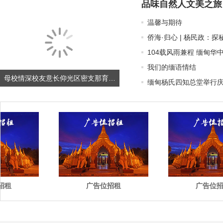
品味自然人文美之旅
温馨与期待
侨海·归心 | 杨民政：
104载风雨兼程 缅甸华
我们的缅语情结
母校情深校友意长仰光区密支那育成学校校友会设宴欢迎密支那云南冋乡会刘本统理事长暨尹胜邦校长、李嘉全总会长一行
缅甸杨氏四知总堂举行庆
广告位招租
广告位招租