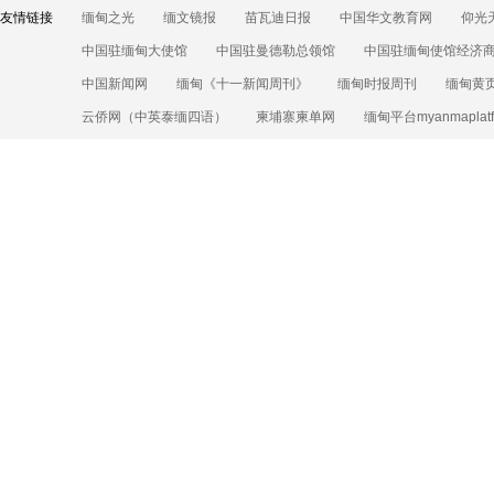
友情链接
缅甸之光
缅文镜报
苗瓦迪日报
中国华文教育网
仰光
中国驻缅甸大使馆
中国驻曼德勒总领馆
中国驻缅甸使馆经济
中国新闻网
缅甸《十一新闻周刊》
缅甸时报周刊
缅甸黄
云侨网（中英泰缅四语）
柬埔寨柬单网
缅甸平台myanmaplatf