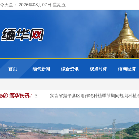
今天是： 2026年08月07日 星期五
首页
缅甸新闻
综合资讯
观点时评
缅甸经济
植1千多英亩绿豆
实皆省抛平县区雨作物种植季节期间规划种植各种