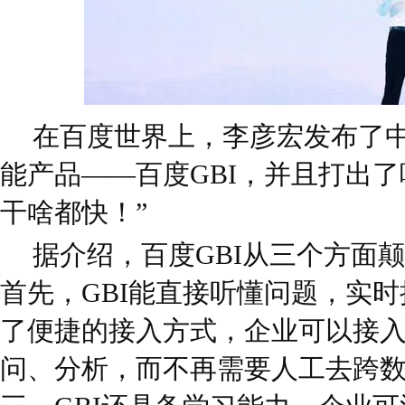
在百度世界上，李彦宏发布了
能产品——百度GBI，并且打出了
干啥都快！”
据介绍，百度GBI从三个方面
首先，GBI能直接听懂问题，实时
了便捷的接入方式，企业可以接
问、分析，而不再需要人工去跨