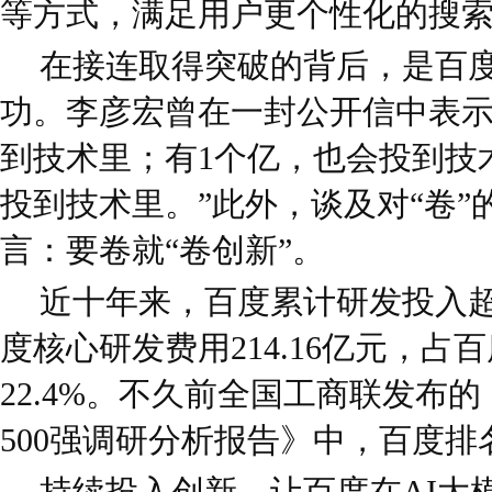
等方式，满足用户更个性化的搜
在接连取得突破的背后，是百
功。李彦宏曾在一封公开信中表示
到技术里；有1个亿，也会投到技术
投到技术里。”此外，谈及对“卷”
言：要卷就“卷创新”。
近十年来，百度累计研发投入超14
度核心研发费用214.16亿元，
22.4%。不久前全国工商联发布的
500强调研分析报告》中，百度
持续投入创新，让百度在AI大