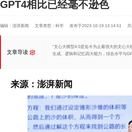
GPT4相比已经毫不逊色
编辑：澎湃新闻
文章类型：科学
发布于2023-10-19 13:14:51
共
“文心大模型4.0是迄今为止最强大的文心
文章导读
生成、逻辑和记忆四大能力，综合水平与GP
来源：澎湃新闻