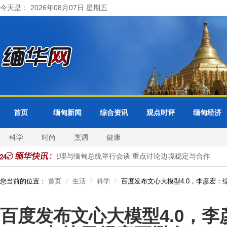
今天是： 2026年08月07日 星期五
首页
缅甸新闻
综合资讯
观点时评
缅甸经济
科学
时尚
烹调
健康
获
泰国总理与缅甸总统举行会谈 重点讨论边境稳定与合作
缅
您当前的位置：
首页
生活
科学
百度发布文心大模型4.0，李彦宏：
百度发布文心大模型4.0，