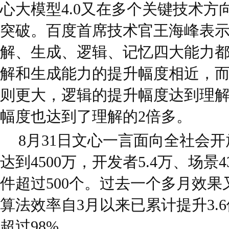
心大模型4.0又在多个关键技术方
突破。百度首席技术官王海峰表示，
解、生成、逻辑、记忆四大能力
解和生成能力的提升幅度相近，
则更大，逻辑的提升幅度达到理解
幅度也达到了理解的2倍多。
8月31日文心一言面向全社会
达到4500万，开发者5.4万、场景4
件超过500个。过去一个多月效果
算法效率自3月以来已累计提升3.
超过98%。