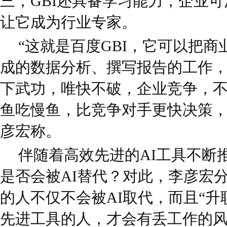
三，GBI还具备学习能力，企业
让它成为行业专家。
“这就是百度GBI，它可以把
成的数据分析、撰写报告的工作
下武功，唯快不破，企业竞争，
鱼吃慢鱼，比竞争对手更快决策，
彦宏称。
伴随着高效先进的AI工具不断
是否会被AI替代？对此，李彦宏
的人不仅不会被AI取代，而且“升
先进工具的人，才会有丢工作的