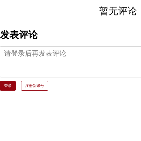
暂无评论
发表评论
登录
注册新账号