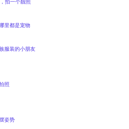
，拍一个靓照
哪里都是宠物
族服装的小朋友
拍照
摆姿势