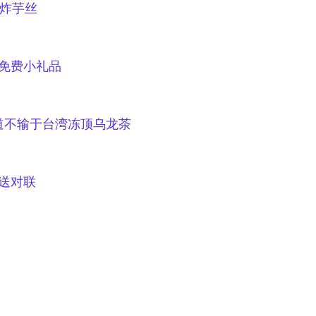
炸
芋丝
免费小礼品
道不输于台湾冻顶乌龙茶
送对联