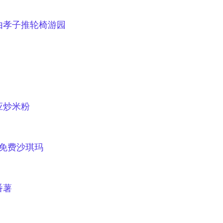
由孝子推轮椅游园
应炒米粉
免费沙琪玛
番薯