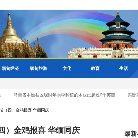
缅甸经济
缅甸旅游
文化
教育
生活
马圭省本漂县区现财年雨季种植的木豆已超过6千英亩
实皆省
春节（四）金鸡报喜 华缅同庆
（四）金鸡报喜 华缅同庆
最新