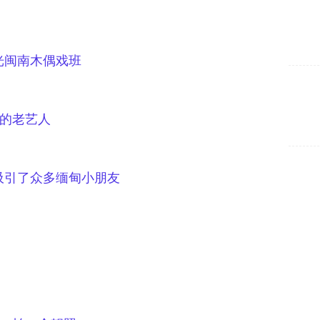
光闽南木偶戏班
的老艺人
吸引了众多缅甸
小朋友