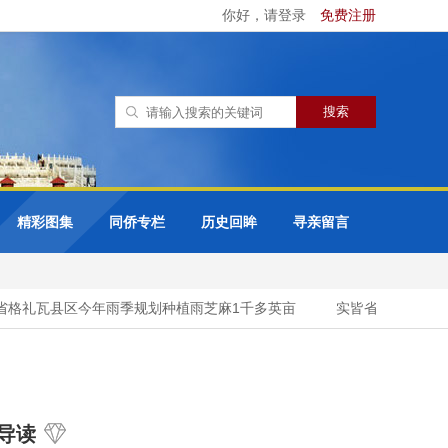
你好，请登录
免费注册
精彩图集
同侨专栏
历史回眸
寻亲留言
格礼瓦县区今年雨季规划种植雨芝麻1千多英亩
实皆省蒙育瓦专区规
导读