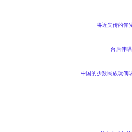
将近
失传的仰
台后伴唱
中国的少数民族玩偶