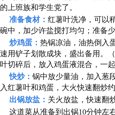
的上班族和学生党了。
准备食材：
红薯叶洗净，可以
碗中，加少许盐搅打均匀；准备
炒鸡蛋：
热锅凉油，油热倒入
速用铲子划散成块，盛出备用。
叶切碎后，放入鸡蛋液混合，一
快炒：
锅中放少量油，加入葱
入红薯叶和鸡蛋，大火快速翻炒约
出锅放盐：
关火放盐，快速翻
这道菜从准备到出锅10分钟左