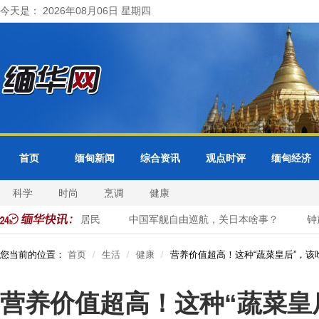
今天是： 2026年08月06日 星期四
首页
缅甸新闻
综合资讯
观点时评
缅甸经济
科学
时尚
烹调
健康
省紧急疏散周边居民
中国军舰自由巡航，关日本啥事？
钟声：
您当前的位置：
首页
生活
健康
营养价值超高！这种“蔬菜皇后”，该
营养价值超高！这种“蔬菜皇