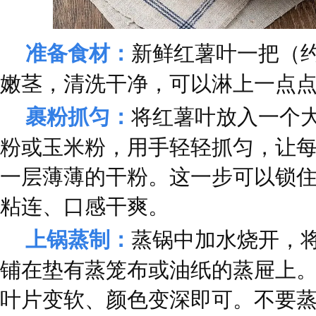
准备食材：
新鲜红薯叶一把（约
嫩茎，清洗干净，可以淋上一点
裹粉抓匀：
将红薯叶放入一个
粉或玉米粉，用手轻轻抓匀，让
一层薄薄的干粉。这一步可以锁
粘连、口感干爽。
上锅蒸制：
蒸锅中加水烧开，
铺在垫有蒸笼布或油纸的蒸屉上。
叶片变软、颜色变深即可。不要