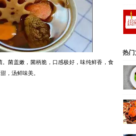
热门
菌。菌盖嫩，菌柄脆，口感极好，味纯鲜香，食
清甜，汤鲜味美。