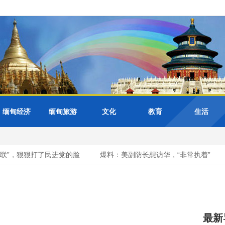
缅甸经济
缅甸旅游
文化
教育
生活
”，狠狠打了民进党的脸
爆料：美副防长想访华，“非常执着”
最新