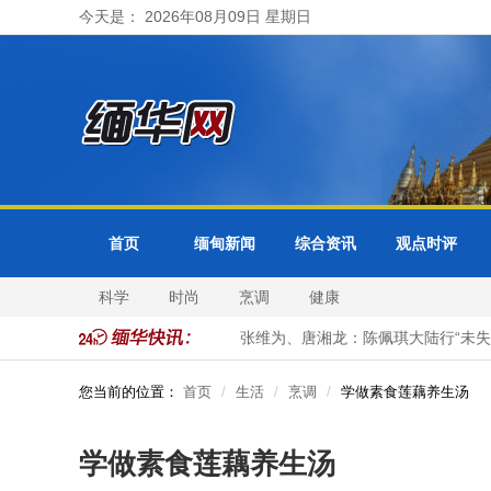
今天是： 2026年08月09日 星期日
首页
缅甸新闻
综合资讯
观点时评
科学
时尚
烹调
健康
东盟+3公务员事务合作会议
张维为、唐湘龙：陈佩琪大陆行“未失联
您当前的位置：
首页
生活
烹调
学做素食莲藕养生汤
学做素食莲藕养生汤