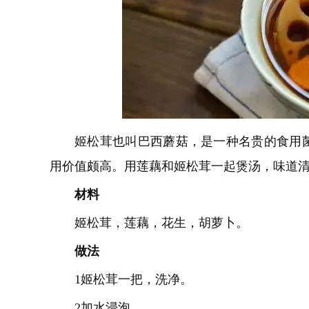
姬松茸也叫巴西蘑菇，是一种名贵的食用
用价值颇高。用莲藕和姬松茸一起煲汤，味道
材料
姬松茸，莲藕，花生，胡萝卜。
做法
1姬松茸一把，洗净。
2加水浸泡。