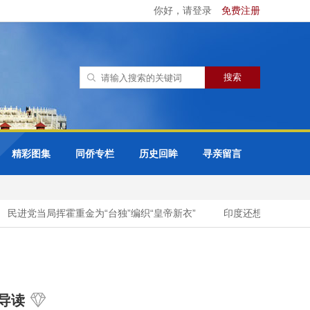
你好，请登录
免费注册
精彩图集
同侨专栏
历史回眸
寻亲留言
民进党当局挥霍重金为“台独”编织“皇帝新衣”
印度还想要抢功，巴铁
导读