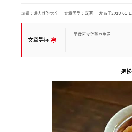
编辑：懒人菜谱大全
文章类型：烹调
发布于2018-01-17 
学做素食莲藕养生汤
文章导读
姬松