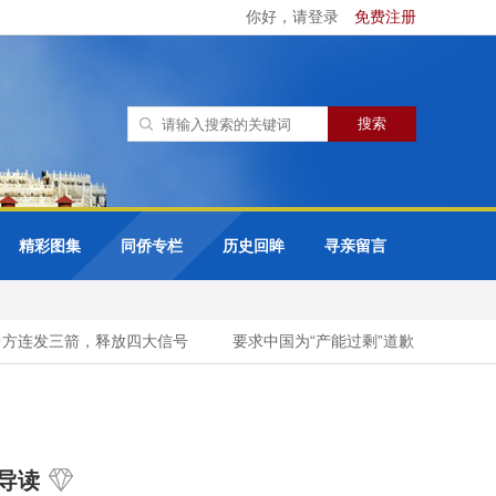
你好，请登录
免费注册
精彩图集
同侨专栏
历史回眸
寻亲留言
连发三箭，释放四大信号
要求中国为“产能过剩”道歉？《经济学人》
导读