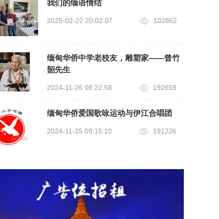
我们的缅语情结
2025-02-22 20:02:07
102862
缅甸华侨中学老校友，雕塑家——曾竹
韶先生
2024-11-26 08:22:58
192659
缅甸华侨爱国歌咏运动与伊江合唱团
2024-11-25 09:15:10
191226