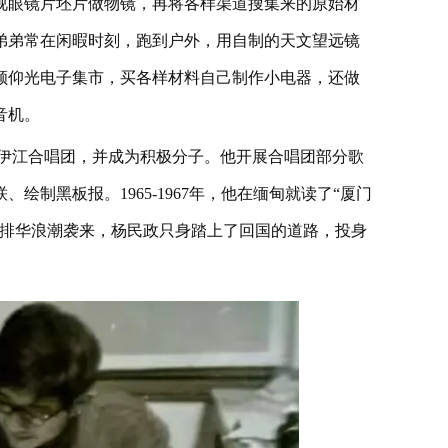
视眼镜片坯片做物镜，再将各样渠道搜集来的原始材
弟弟常在闲暇时刻，跑到户外，用自制的天文望远镜
顾仰光电子集市，买各样材料自己制作小电器，还做
音机。
伊江合唱团，并成为积极分子。他开展合唱团部分歌
制黑板报。1965-1967年，他在缅甸就读了“厦门
缅甸排华浪潮袭来，杨民政只身踏上了回国的道路，投身