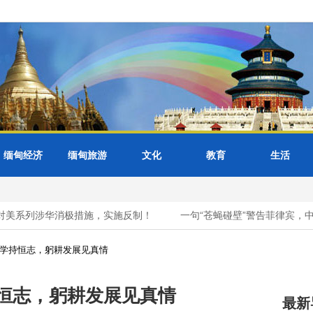
缅甸经济
缅甸旅游
文化
教育
生活
系列涉华消极措施，实施反制！
一句“苍蝇碰壁”警告菲律宾，中方
秘科学持恒志，躬耕发展见真情
持恒志，躬耕发展见真情
最新