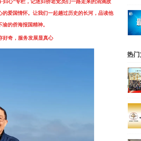
海·归心”专栏，记述归侨老党员们一路走来的涓滴故
心的爱国情怀。让我们一起趟过历史的长河，品读他
不渝的侨海报国精神。
存好奇，服务发展显真心
热门