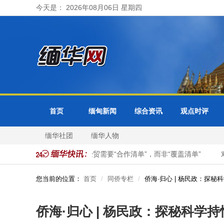
今天是： 2026年08月06日 星期四
首页
缅甸新闻
综合资讯
观点时评
缅华社团
缅华人物
啥事？
钟声：中美经贸需要“合作清单”，而非“覆盖清单”
对美
您当前的位置：
首页
同侨专栏
侨海·归心 | 杨民政：探
侨海·归心 | 杨民政：探秘科学