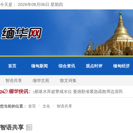
今天是： 2026年08月06日 星期四
首页
缅甸新闻
综合资讯
观点时评
缅甸经济
智语共享
缅华文苑
散文诗集
正式访问
色都基水库超警戒水位 曼德勒省紧急疏散周边居民
您当前的位置：
首页
文化
智语共享
智语共享