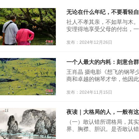
无论在什么年纪，不要看轻自
社人不孝其亲，不如草与木。
安理得地享受父母的付出，一边
一次讲座中说：儿女有了钱很
发布：2024年12月26日
最难做到的是不给父母脸色看
一个人最大的内耗：刻意合群 
王肖晶 摄电影《想飞的钢琴
商和卓越的钢琴才华，他因此
立和排挤。为了融入群体，他
发布：2024年11月15日
去了弹钢琴的能力。如他所愿
的人。但这没有给他带来真正
学的喜好，去听那些他不喜欢
夜读｜大格局的人，一般有这
充愣，以显得与大家更为……
（一）敢认错所谓格局，其实
界、胸襟、胆识。是否敢认错
素……