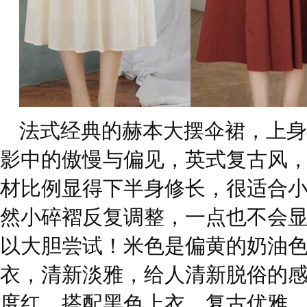
法式经典的赫本大摆伞裙，上身
影中的傲慢与偏见，英式复古风
材比例显得下半身修长，很适合
然小碎褶反复调整，一点也不会
以大胆尝试！米色是偏黄的奶油
衣，清新淡雅，给人清新脱俗的
度红，搭配黑色上衣，复古优雅