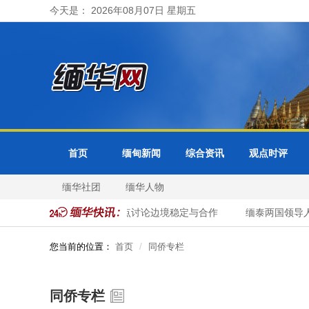
今天是： 2026年08月07日 星期五
首页
缅甸新闻
综合资讯
观点时评
缅华社团
缅华人物
理与缅甸总统举行会谈 重点讨论边境稳定与合作
缅泰两国领导人
您当前的位置：
首页
同侨专栏
同侨专栏