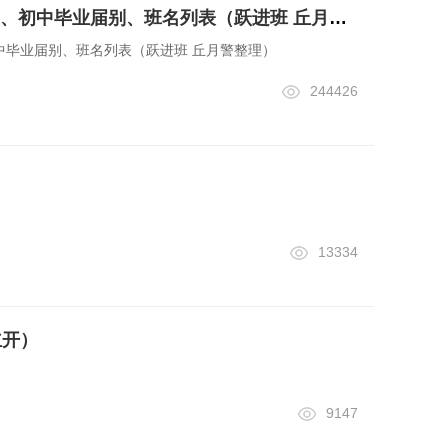
缅甸华侨中学复办高、初中毕业届别、班名列表（跃进班 丘月警整理）
中毕业届别、班名列表（跃进班 丘月警整理）
244426
13334
立开）
9147