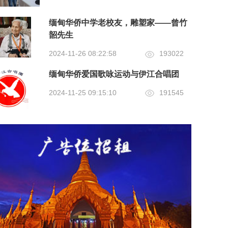
缅甸华侨中学老校友，雕塑家——曾竹
韶先生
2024-11-26 08:22:58
193022
缅甸华侨爱国歌咏运动与伊江合唱团
2024-11-25 09:15:10
191545