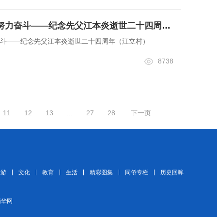
热爱祖国 相信自己 努力奋斗——纪念先父江本炎逝世二十四周年（江立村）
奋斗——纪念先父江本炎逝世二十四周年（江立村）
8738
11
12
13
...
27
28
下一页
旅游
文化
教育
生活
精彩图集
同侨专栏
历史回眸
 缅华网