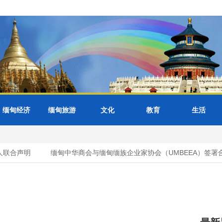
缅甸经济
缅甸旅游
文化
教育
生活
联合声明
缅甸中华商会与缅甸缅族企业家协会（UMBEEA）签署合