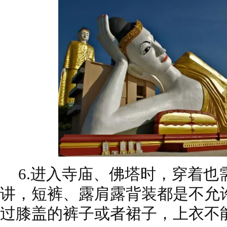
6.进入寺庙、佛塔时，穿着也
讲，短裤、露肩露背装都是不允
过膝盖的裤子或者裙子，上衣不