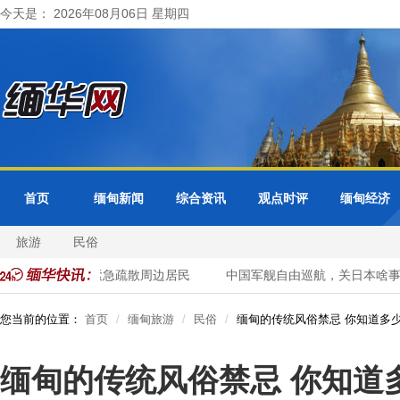
今天是： 2026年08月06日 星期四
首页
缅甸新闻
综合资讯
观点时评
缅甸经济
旅游
民俗
位 曼德勒省紧急疏散周边居民
中国军舰自由巡航，关日本啥事？
您当前的位置：
首页
缅甸旅游
民俗
缅甸的传统风俗禁忌 你知道多
缅甸的传统风俗禁忌 你知道