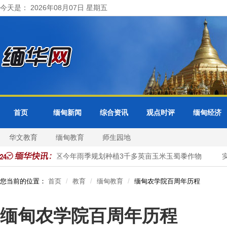
今天是： 2026年08月07日 星期五
首页
缅甸新闻
综合资讯
观点时评
缅甸经济
华文教育
缅甸教育
师生园地
实皆省明景县区今年雨季规划种植3千多英亩玉米玉蜀黍作物
实
您当前的位置：
首页
教育
缅甸教育
缅甸农学院百周年历程
缅甸农学院百周年历程