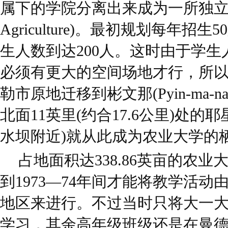
属下的学院分离出来成为一所独立的农业大
Agriculture)。最初规划每年招
生人数到达200人。这时由于学
必须有更大的空间场地才行，所
勒市原地迁移到彬文那(Pyin-ma-
北面11英里(约合17.6公里)处的耶星(
水坝附近)就从此成为农业大学的
占地面积达338.86英亩的农业
到1973—74年间才能将教学活
地区来进行。不过当时只将大一
学习，其余高年级班级还是在曼