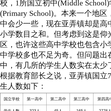
校，1所国立初中(Middle Scho
(Primary School)。本来
中会少一些，现在亚弄镇却是高
小学数目之和。但考虑到这是仰
区，也许这些高中学校也包含小
中学校多也不足为奇。但问题出
中，有几所的学生人数实在太少
根据教育部长之说，亚弄镇国立
生人数如下：
国立学校
第一高中
第二高中
第三高中
第四高
学生人数
323
人
45
人
165
人
2776