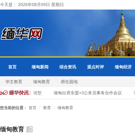
今天是： 2026年08月09日 星期日
首页
缅甸新闻
综合资讯
观点时评
缅甸经济
华文教育
缅甸教育
师生园地
进市政服务数字化转型
缅甸出席东盟+3公务员事务合作会议
张
您当前的位置：
首页
教育
缅甸教育
缅甸教育