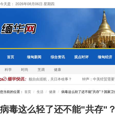
今天是： 2026年08月06日 星期四
首页
缅甸新闻
综合资讯
观点时评
缅甸经济
科学
时尚
烹调
健康
民
中国军舰自由巡航，关日本啥事？
钟声：中美经贸需要“合
您当前的位置：
首页
生活
健康
病毒这么轻了还不能"共存"？国家卫
病毒这么轻了还不能"共存"