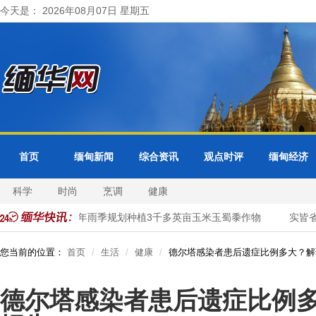
今天是： 2026年08月07日 星期五
首页
缅甸新闻
综合资讯
观点时评
缅甸经济
科学
时尚
烹调
健康
省明景县区今年雨季规划种植3千多英亩玉米玉蜀黍作物
实皆省耶
您当前的位置：
首页
生活
健康
德尔塔感染者患后遗症比例多大？解
德尔塔感染者患后遗症比例