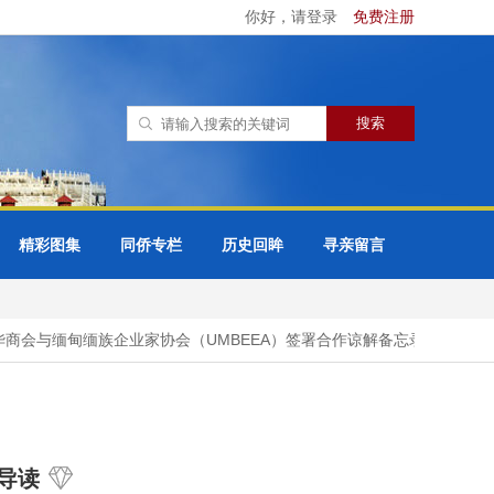
你好，请登录
免费注册
精彩图集
同侨专栏
历史回眸
寻亲留言
会与缅甸缅族企业家协会（UMBEEA）签署合作谅解备忘录
42万
导读