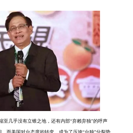
缩至几乎没有立锥之地，还有内部“弃赖弃独”的呼声
间。而美国对台态度的转变，成为了压垮“台独”分裂势