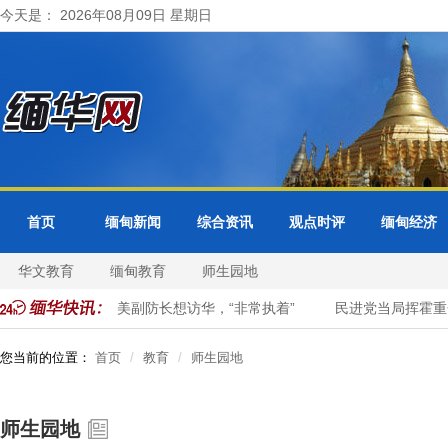
今天是： 2026年08月09日 星期日
首页
缅甸新闻
综合资讯
观点时评
缅甸经济
华文教育
缅甸教育
师生园地
的脸
爆料：美副防长想访华，“非常执着”
民进党当局挥霍重金为
您当前的位置：
首页
教育
师生园地
师生园地