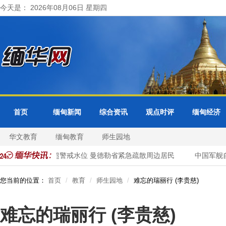
今天是： 2026年08月06日 星期四
首页
缅甸新闻
综合资讯
观点时评
缅甸经济
华文教育
缅甸教育
师生园地
色都基水库超警戒水位 曼德勒省紧急疏散周边居民
中国军舰自
您当前的位置：
首页
教育
师生园地
难忘的瑞丽行 (李贵慈)
难忘的瑞丽行 (李贵慈)