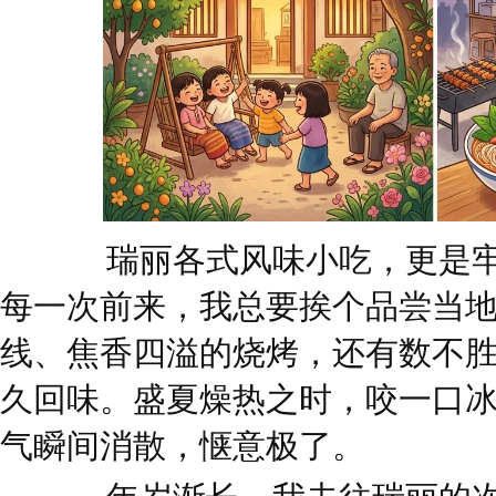
瑞丽各式风味小吃，更是牢
每一次前来，我总要挨个品尝当
线、焦香四溢的烧烤，还有数不
久回味。盛夏燥热之时，咬一口
气瞬间消散，惬意极了。