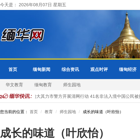
今天是： 2026年08月07日 星期五
首页
缅甸新闻
综合资讯
观点时评
缅甸经济
华文教育
缅甸教育
师生园地
局受理
缅甸大其力市警方开展清网行动 41名非法入境中国公民被抓
您当前的位置：
首页
教育
师生园地
成长的味道（叶欣怡）
成长的味道（叶欣怡）