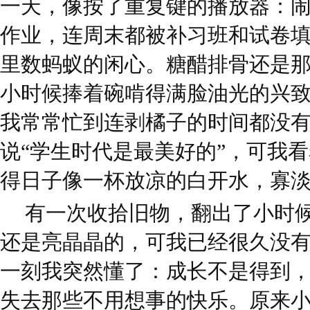
一天，像按了重复键的播放器：
作业，连周末都被补习班和试卷
里数蚂蚁的闲心。糖醋排骨还是
小时候捧着碗啃得满脸油光的兴
我常常忙到连剥橘子的时间都没
说“学生时代是最美好的”，可我
得日子像一杯放凉的白开水，寡
有一次收拾旧物，翻出了小时
还是亮晶晶的，可我已经很久没
一刻我突然懂了：成长不是得到
失去那些不用想事的快乐。原来