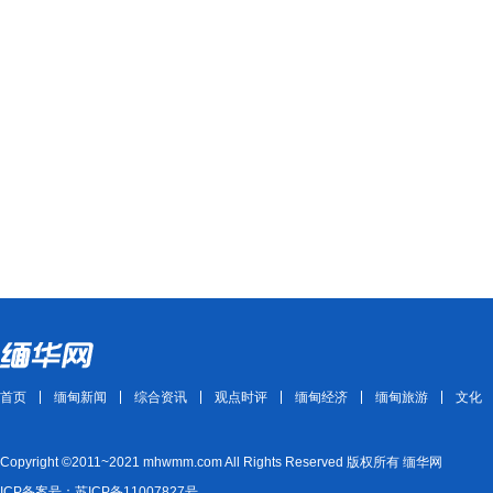
首页
缅甸新闻
综合资讯
观点时评
缅甸经济
缅甸旅游
文化
Copyright ©2011~2021 mhwmm.com All Rights Reserved 版权所有 缅华网
ICP备案号：苏ICP备11007827号