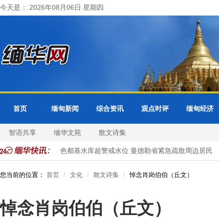
今天是： 2026年08月06日 星期四
首页
缅甸新闻
综合资讯
观点时评
缅甸经济
智语共享
缅华文苑
散文诗集
展开正式访问
色都基水库超警戒水位 曼德勒省紧急疏散周边居民
您当前的位置：
首页
文化
散文诗集
悼念肖岗伯伯（丘文）
悼念肖岗伯伯（丘文）