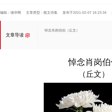
编辑：缅华网
文章类型：散文诗集
发布于2021-02-07 16:23:34
悼念肖岗伯伯（丘文）
文章导读
悼念
肖岗伯
（丘文）