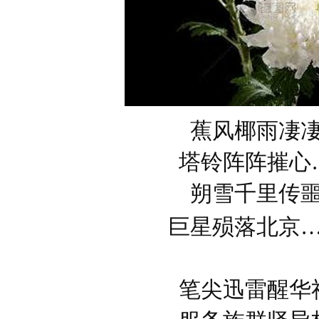
蕉风椰雨凄
塔铃阵阵摧心
朔雪千里传
巨星殒落北京
笔尖迅雷醒华