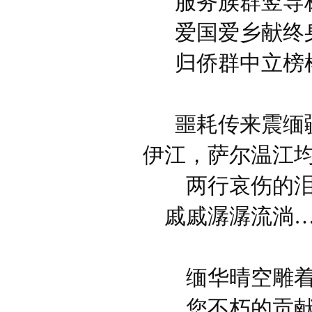
服务族群竖导
爱国爱乡献终
归侨群中立榜
噩耗传来震缅
伊江，萨尔温江
两行哀伤的
戚戚潺潺流淌
缅华晴空雕
您不朽的贡