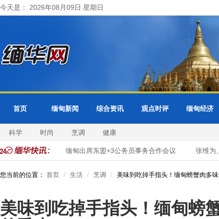
今天是： 2026年08月09日 星期日
首页
缅甸新闻
综合资讯
观点时评
缅甸经济
科学
时尚
烹调
健康
数字化转型
缅甸出席东盟+3公务员事务合作会议
张维为、唐
您当前的位置：
首页
生活
烹调
美味到吃掉手指头！缅甸螃蟹肉多味
美味到吃掉手指头！缅甸螃