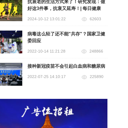
抗衰老的生活方式来了！研究发现：做
好这3件事，抗衰又延寿！| 每日健康
2024-10-12 13:01:22
62603
病毒这么轻了还不能"共存"？国家卫健
委回应
2022-10-14 11:21:28
248866
接种新冠疫苗不会引起白血病和糖尿病
2022-07-25 14:10:17
225890