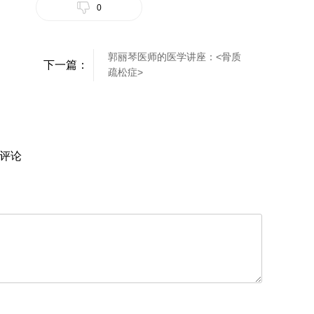
0
郭丽琴医师的医学讲座：<骨质
下一篇：
疏松症>
评论