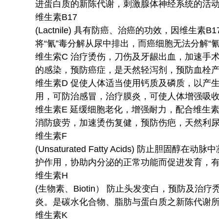
进蛋白质的新陈代谢，刺激腺体神经系统的活
维生素B17
(Lactnile) 具有防癌、治癌的功效，因维生素
将“氰”毒分解从尿中排出，而癌细胞无法分解“
维生索C 治疗烫伤，刀伤及牙龈出血，加速手
的感染，预防癌症，是天然轻泻剂，预防血栓
维生素D 促使人体适当使用钙质及磷质，以产
用，可防治感冒，治疗膜炎，可使人体增强吸收
维生素E 延缓细胞老化，增强耐力，配合维生
消防疲劳，加速烫伤复健，预防伤疤，天然利
维生素F
(Unsaturated Fatty Acids) 防止
护作用，协助内分泌的正常功能而促进发育，
维生素H
(生物素、Biotin） 防止头发变白，预防及
炎。是碳水化合物、脂肪与蛋白质之新陈代谢所
维生素K