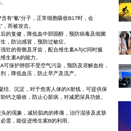
动。
B17含有“氰”分子，正常细胞吸收B17时，会
氰”，而被攻击。
术后的复健，降低血中胆固醇，预防病毒及细菌
产生，防治感冒，预防过敏症。
生强壮的骨骼及牙齿，配合维生素A与C同时服
维生素A的能力。
素A可保护肺部不受空气污染，预防及溶解血栓，
尿剂，降低血压，防止早产及流产。
胆固醇在动脉中凝结、沉淀，对于危害人体的X射线，可提供保
有助钙之吸收，防止心脏病，对减肥深具功效。
治疗秃头的现象，减轻肌肉的疼痛，治疗湿疹及皮肤
必需，能促进维生索B的利用。