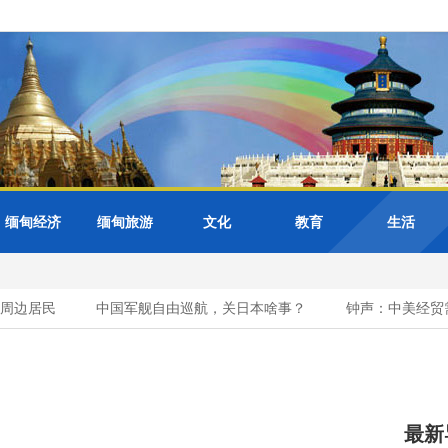
缅甸经济
缅甸旅游
文化
教育
生活
边居民
中国军舰自由巡航，关日本啥事？
钟声：中美经贸需要
最新