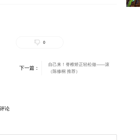
0
自己来！脊椎矫正轻松做——滚
下一篇：
（陈修桐 推荐）
评论