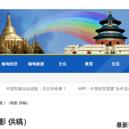
缅甸经济
缅甸旅游
文化
教育
生活
中国军舰自由巡航，关日本啥事？
钟声：中美经贸需要“合作清单”
觉！（秋影 供稿）
影 供稿）
最新