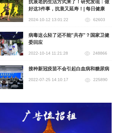
抗衰老的生活方式来了！研究发现：做
好这3件事，抗衰又延寿！| 每日健康
2024-10-12 13:01:22
62603
病毒这么轻了还不能"共存"？国家卫健
委回应
2022-10-14 11:21:28
248866
接种新冠疫苗不会引起白血病和糖尿病
2022-07-25 14:10:17
225890