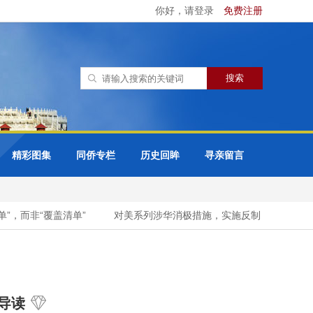
你好，请登录
免费注册
精彩图集
同侨专栏
历史回眸
寻亲留言
，而非“覆盖清单”
对美系列涉华消极措施，实施反制！
一句
导读