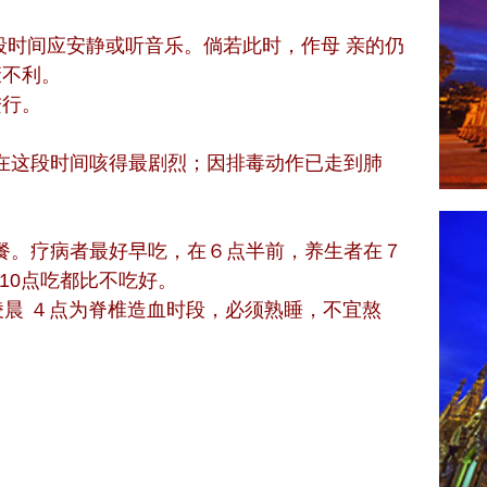
此段时间应安静或听音乐。倘若此时，作母 亲的仍
康不利。
进行。
人在这段时间咳得最剧烈；因排毒动作已走到肺
早餐。疗病者最好早吃，在６点半前，养生者在７
10点吃都比不吃好。
晨 ４点为脊椎造血时段，必须熟睡，不宜熬