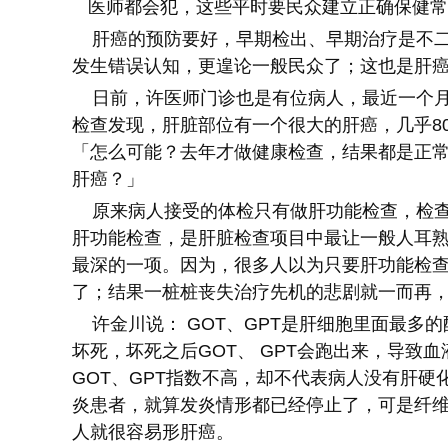
医师都会犯，这些平时要民众建立正确保健常
肝癌的预防要好，早期检出、早期治疗是不二
发生错误认知，更遑论一般民众了；这也是肝
日前，许医师门诊也是有位病人，最近一个月
检查发现，肝脏部位有一个很大的肝癌，几乎80
「怎么可能？去年才做健康检查，结果都是正常
肝癌？」
原来病人接受的体检只有做肝功能检查，检查
肝功能检查，是肝脏检查项目中最让一般人耳熟
最深的一项。因为，很多人以为只要肝功能检
了；结果一桩桩丧失治疗先机的悲剧就一而再
许金川说： GOT、GPT是肝细胞里面最多
坏死，坏死之后GOT、 GPT会跑出来，导致血液
GOT、GPT指数不高，却不代表病人没有肝
炎患者，就算发炎情形都已经停止了，可是纤
人就很容易形肝癌。