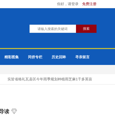
你好，请登录
免费注册
精彩图集
同侨专栏
历史回眸
寻亲留言
实皆省格礼瓦县区今年雨季规划种植雨芝麻1千多英亩
实皆省蒙
导读