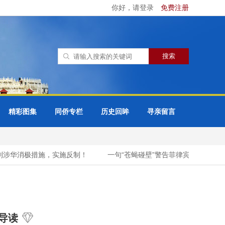
你好，请登录
免费注册
精彩图集
同侨专栏
历史回眸
寻亲留言
华消极措施，实施反制！
一句“苍蝇碰壁”警告菲律宾，中方连发三
导读