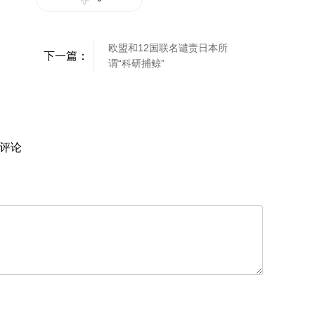
欧盟和12国联名谴责日本所
下一篇：
谓“科研捕鲸”
评论