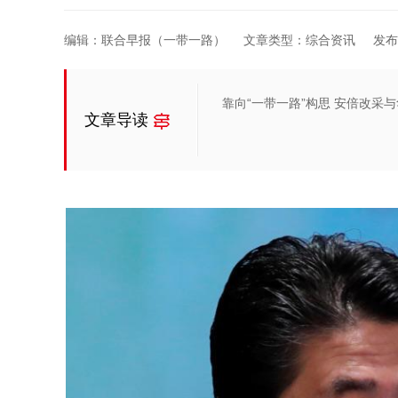
编辑：联合早报（一带一路）
文章类型：综合资讯
发布于
靠向“一带一路”构思 安倍改采
文章导读