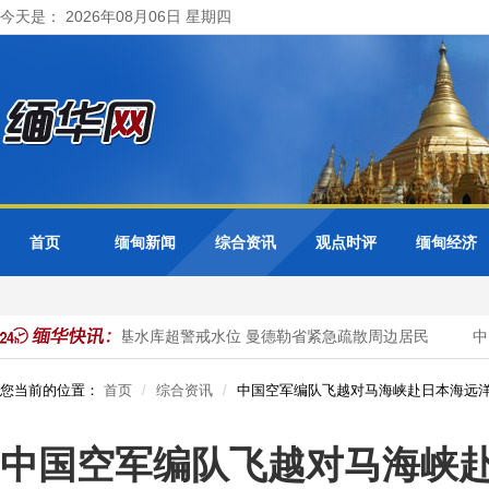
今天是： 2026年08月06日 星期四
首页
缅甸新闻
综合资讯
观点时评
缅甸经济
访问
色都基水库超警戒水位 曼德勒省紧急疏散周边居民
中国
您当前的位置：
首页
综合资讯
中国空军编队飞越对马海峡赴日本海远
中国空军编队飞越对马海峡