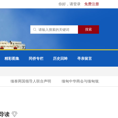
你好，请登录
免费注册
精彩图集
同侨专栏
历史回眸
寻亲留言
缅泰两国领导人联合声明
缅甸中华商会与缅甸缅族企业家协会（
导读