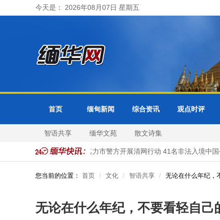
今天是： 2026年08月07日 星期五
首页
缅甸新闻
综合资讯
观点时评
智语共享
缅华文苑
散文诗集
省邦分局受理
缅甸大其力市警方开展清网行动 41名非法入境中国公
您当前的位置：
首页
文化
智语共享
无论在什么年纪，
无论在什么年纪，不要看轻自己