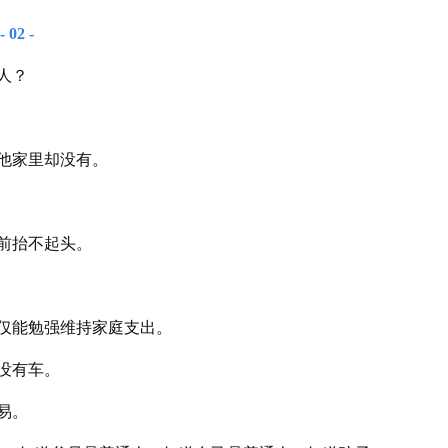
- 02 -
人？
他家里却没有。
前抬不起头。
仅能勉强维持家庭支出。
没有车。
易。