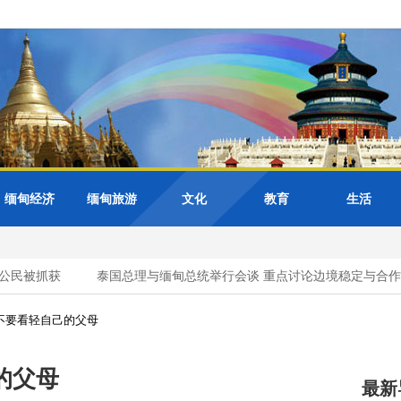
缅甸经济
缅甸旅游
文化
教育
生活
民被抓获
泰国总理与缅甸总统举行会谈 重点讨论边境稳定与合作
不要看轻自己的父母
的父母
最新