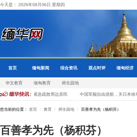
今天是： 2026年08月06日 星期四
首页
缅甸新闻
综合资讯
观点时评
缅甸经济
华文教育
缅甸教育
师生园地
戒水位 曼德勒省紧急疏散周边居民
中国军舰自由巡航，关日本啥事
您当前的位置：
首页
教育
师生园地
百善孝为先（杨积芬）
百善孝为先（杨积芬）