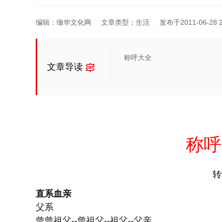
编辑：缅华文化网
文章类型：生活
发布于2011-06-28 2
称呼大全
文章导读
称呼
转
直系血亲
父系
曾曾祖父--曾祖父--祖父--父亲