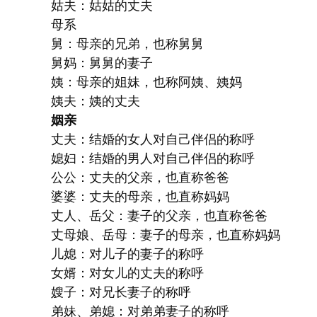
姑夫：姑姑的丈夫
母系
舅：母亲的兄弟，也称舅舅
舅妈：舅舅的妻子
姨：母亲的姐妹，也称阿姨、姨妈
姨夫：姨的丈夫
姻亲
丈夫：结婚的女人对自己伴侣的称呼
媳妇：结婚的男人对自己伴侣的称呼
公公：丈夫的父亲，也直称爸爸
婆婆：丈夫的母亲，也直称妈妈
丈人、岳父：妻子的父亲，也直称爸爸
丈母娘、岳母：妻子的母亲，也直称妈妈
儿媳：对儿子的妻子的称呼
女婿：对女儿的丈夫的称呼
嫂子：对兄长妻子的称呼
弟妹、弟媳：对弟弟妻子的称呼