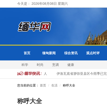
今天是： 2026年08月08日 星期六
首页
缅甸新闻
综合资讯
观点时评
科学
时尚
烹调
健康
国际游客人数近1,390万人
伊洛瓦底省渺弥亚县区今雨季已完成2,
您当前的位置：
首页
生活
称呼大全
称呼大全