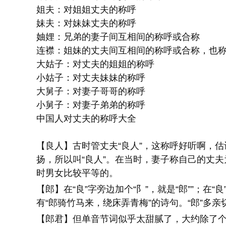
姐夫：对姐姐丈夫的称呼
妹夫：对妹妹丈夫的称呼
妯娌：兄弟的妻子间互相间的称呼或合称
连襟：姐妹的丈夫间互相间的称呼或合称，也
大姑子：对丈夫的姐姐的称呼
小姑子：对丈夫妹妹的称呼
大舅子：对妻子哥哥的称呼
小舅子：对妻子弟弟的称呼
中国人对丈夫的称呼大全
【良人】古时管丈夫“良人”，这称呼好听啊，
扬，所以叫“良人”。在当时，妻子称自己的丈夫
时男女比较平等的。
【郎】在“良”字旁边加个“阝”，就是“郎””；在“
有“郎骑竹马来，绕床弄青梅”的诗句。“郎”多亲
【郎君】但单音节词似乎太甜腻了，大约除了个