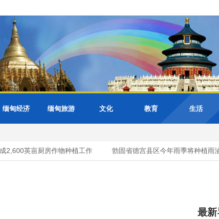
缅甸经济
缅甸旅游
文化
教育
生活
600英亩厨房作物种植工作
勃固省德宫县区今年雨季将种植雨油料
最新