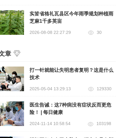
实皆省格礼瓦县区今年雨季规划种植雨
芝麻1千多英亩
2026-08-08 22:27:29
30
文章
打一针就能让失明患者复明？这是什么
技术
2025-05-04 13:29:13
129330
医生告诫：这7种病没有症状反而更危
险！ | 每日健康
2024-11-14 10:58:54
103198