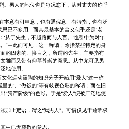
愈烈。男人的地位也是每况愈下，从对丈夫的称呼
这有本意有引申意，也有通假意。有特指，也有泛
重意思已不多用。而其最基本的含义似乎还是“老
》：‘从于先生，不越路而与人言。’也引申为对年
。”由此而可见，这一称谓，除指某些特定的身
方面的因素的。换言之，所谓的先生，主要指有
，文雅而又带有仰慕尊崇的意思。从中尤可见男
广泛地使用。
新文化运动熏陶的知识分子开始用“爱人”这一称
里的”、“做饭的”等有歧视色彩的称谓；而在旧
显出“资产阶级”的色彩。于是“爱人”便被广泛地使
须加上定语，谓之“我男人”。可惜仅见于通常极
但其中已无尊敬的意思。