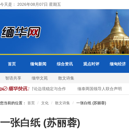
今天是： 2026年08月07日 星期五
首页
缅甸新闻
综合资讯
观点时评
缅甸经济
智语共享
缅华文苑
散文诗集
统举行会谈 重点讨论边境稳定与合作
缅泰两国领导人联合声明
您当前的位置：
首页
文化
散文诗集
一张白纸 (苏丽蓉)
一张白纸 (苏丽蓉)