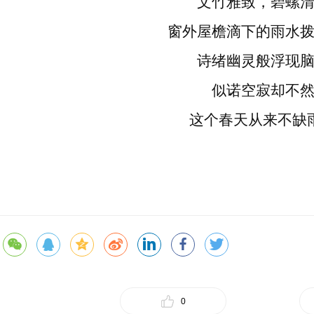
文竹雅致，碧螺
窗外屋檐滴下的雨水
诗绪幽灵般浮现
似诺空寂却不
这个春天从来不缺
0