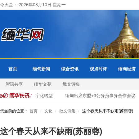
今天是： 2026年08月10日 星期一
首页
缅甸新闻
综合资讯
观点时评
缅甸经济
智语共享
缅华文苑
散文诗集
面推进市政服务数字化转型
缅甸出席东盟+3公务员事务合作会议
您当前的位置：
首页
文化
散文诗集
这个春天从来不缺雨(苏丽蓉)
这个春天从来不缺雨(苏丽蓉)