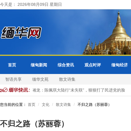
今天是： 2026年08月09日 星期日
首页
缅甸新闻
综合资讯
观点时评
缅甸经济
智语共享
缅华文苑
散文诗集
张维为、唐湘龙：陈佩琪大陆行“未失联”，狠狠打了民进党的脸
您当前的位置：
首页
文化
散文诗集
不归之路（苏丽蓉）
不归之路（苏丽蓉）