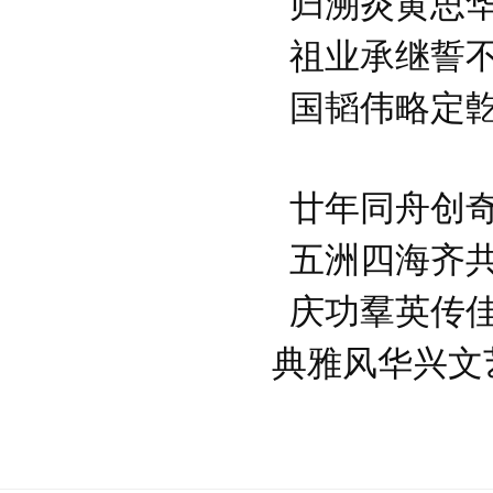
归溯炎黄思
祖业承继誓
国韬伟略定
廿年同舟创
五洲四海齐
庆功羣英传
典雅风华兴文