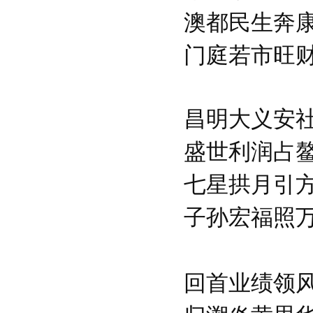
澳都民生奔
门庭若市旺
昌明大义安
盛世利润占
七星拱月引
子孙宏福照
回首业绩领