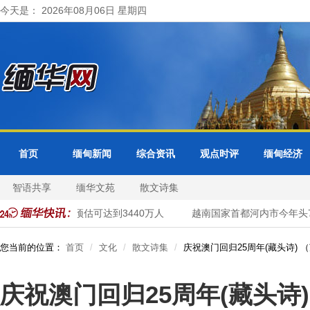
今天是： 2026年08月06日 星期四
首页
缅甸新闻
综合资讯
观点时评
缅甸经济
智语共享
缅华文苑
散文诗集
口在2026年内预估可达到3440万人
越南国家首都河内市今年头70
您当前的位置：
首页
文化
散文诗集
庆祝澳门回归25周年(藏头诗) 
庆祝澳门回归25周年(藏头诗