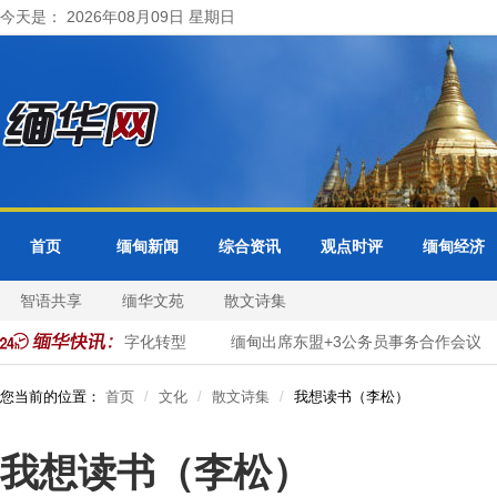
今天是： 2026年08月09日 星期日
首页
缅甸新闻
综合资讯
观点时评
缅甸经济
智语共享
缅华文苑
散文诗集
面推进市政服务数字化转型
缅甸出席东盟+3公务员事务合作会议
您当前的位置：
首页
文化
散文诗集
我想读书（李松）
我想读书（李松）