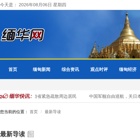
今天是： 2026年08月06日 星期四
首页
缅甸新闻
综合资讯
观点时评
缅甸经济
超警戒水位 曼德勒省紧急疏散周边居民
中国军舰自由巡航，关日本
您当前的位置：
首页
最新导读
最新导读