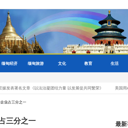
缅甸经济
缅甸旅游
文化
教育
生活
媒发表署名文章《以法治凝团结力量 以发展促共同繁荣》
美国用A
营企业占三分之一
占三分之一
最新