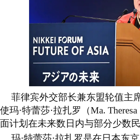
菲律宾外交部长兼东盟轮值主
使玛·特蕾莎·拉扎罗（Ma. Theres
面计划在未来数日内与部分少数
玛·特蕾莎·拉扎罗是在日本东京