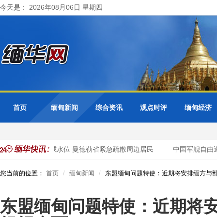
今天是： 2026年08月06日 星期四
首页
缅甸新闻
综合资讯
观点时评
缅甸经济
色都基水库超警戒水位 曼德勒省紧急疏散周边居民
中国军舰自由巡
您当前的位置：
首页
缅甸新闻
东盟缅甸问题特使：近期将安排缅方与
东盟缅甸问题特使：近期将