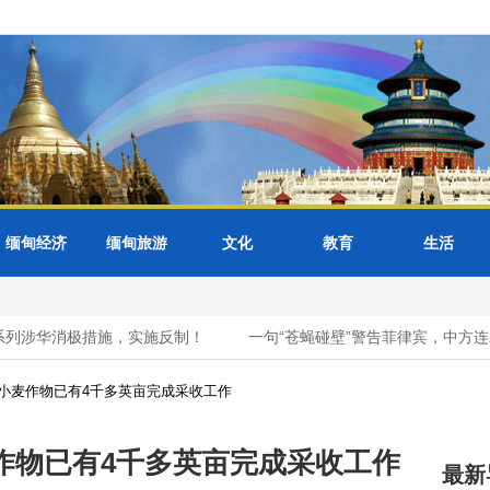
缅甸经济
缅甸旅游
文化
教育
生活
列涉华消极措施，实施反制！
一句“苍蝇碰壁”警告菲律宾，中方连
小麦作物已有4千多英亩完成采收工作
作物已有4千多英亩完成采收工作
最新