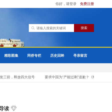
你好，请登录
免费注册
精彩图集
同侨专栏
历史回眸
寻亲留言
发三箭，释放四大信号
要求中国为“产能过剩”道歉？《经济学人》是
导读