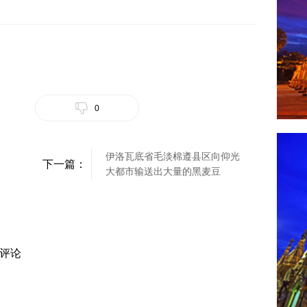
0
伊洛瓦底省毛淡棉遵县区向仰光
下一篇：
大都市输送出大量的黑麦豆
评论