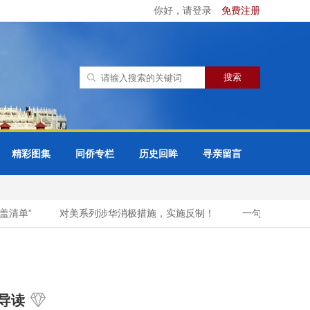
你好，请登录
免费注册
精彩图集
同侨专栏
历史回眸
寻亲留言
清单”
对美系列涉华消极措施，实施反制！
一句“苍蝇碰壁”
导读