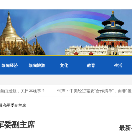
缅甸经济
缅甸旅游
文化
教育
生活
自由巡航，关日本啥事？
钟声：中美经贸需要“合作清单”，而非“覆盖
其亮军委副主席
军委副主席
最新