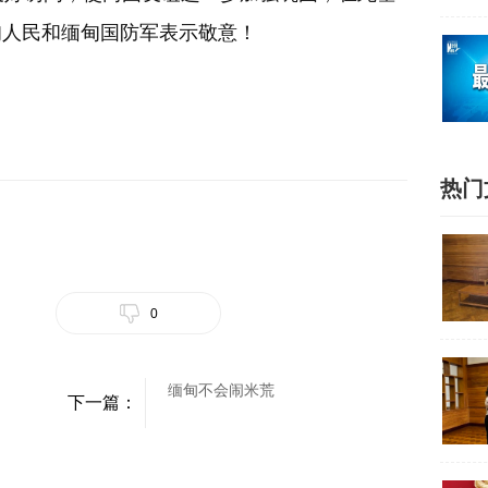
甸人民和缅甸国防军表示敬意！
热门
0
缅甸不会闹米荒
下一篇：