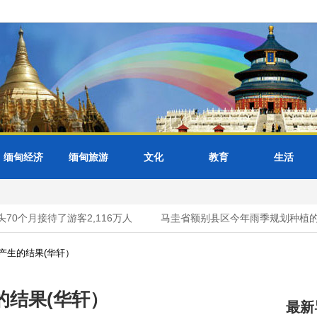
缅甸经济
缅甸旅游
文化
教育
生活
个月接待了游客2,116万人
马圭省额别县区今年雨季规划种植的绿
产生的结果(华轩）
的结果(华轩）
最新