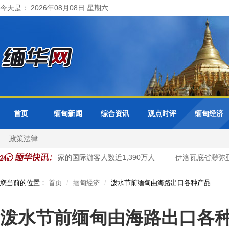
今天是： 2026年08月08日 星期六
首页
缅甸新闻
综合资讯
观点时评
缅甸经济
政策法律
7个月进入越南国家的国际游客人数近1,390万人
伊洛瓦底省渺弥亚县
您当前的位置：
首页
缅甸经济
泼水节前缅甸由海路出口各种产品
泼水节前缅甸由海路出口各