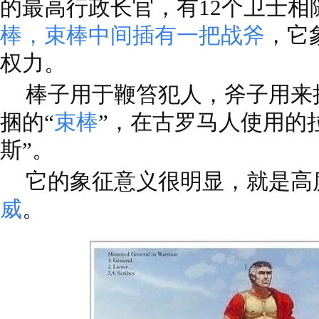
的最高行政长官，有12个卫士相
棒，束棒中间插有一把战斧
，它
权力。
棒子用于鞭笞犯人，斧子用来
捆的“
束棒
”，在古罗马人使用的
斯”。
它的象征意义很明显，就是高
威
。