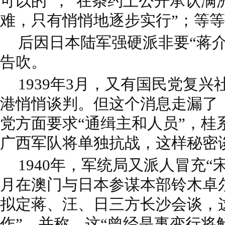
可以的”；“在条约上公开承认满
难，只有悄悄地逐步实行”；等
后因日本陆军强硬派非要“蒋
告吹。
1939年3月，又有国民党复
港悄悄谈判。但这个消息走漏了
党方面要求“通缉主和人员”，桂
广西军队将单独抗战，这样秘密
1940年，军统局又派人冒充“
月在澳门与日本参谋本部铃木卓
拟定蒋、汪、日三方长沙会谈，
作”，并称，这“曾经是事变行将