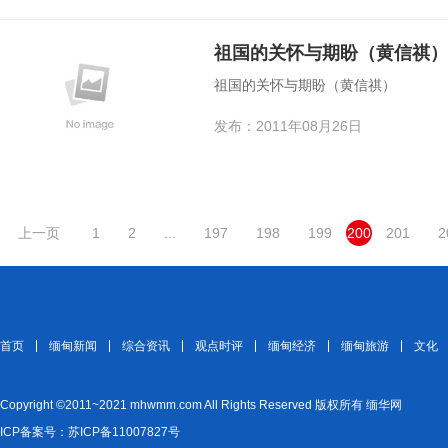
祖国的关怀与期盼（黄信祺）
祖国的关怀与期盼（黄信祺）
发布：2011年08月26日
上一页
1
2
...
197
198
199
200
201
2
首页
缅甸新闻
综合资讯
观点时评
缅甸经济
缅甸旅游
文化
Copyright ©2011~2021 mhwmm.com All Rights Reserved 版权所有 缅华网
ICP备案号：苏ICP备11007827号