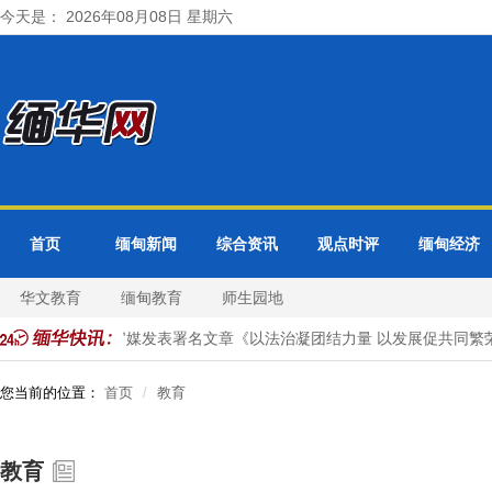
今天是： 2026年08月08日 星期六
首页
缅甸新闻
综合资讯
观点时评
缅甸经济
华文教育
缅甸教育
师生园地
马珈大使在缅甸官媒发表署名文章《以法治凝团结力量 以发展促共同繁荣
您当前的位置：
首页
教育
教育