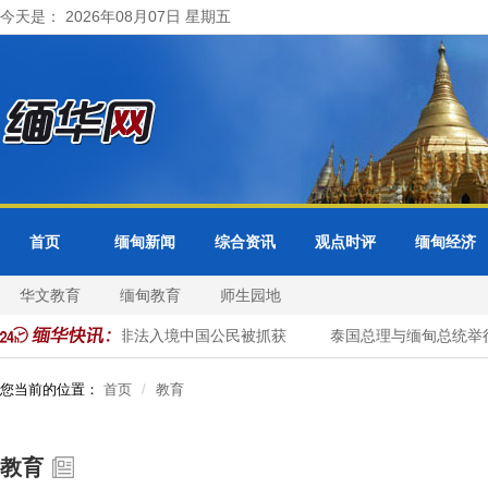
今天是： 2026年08月07日 星期五
首页
缅甸新闻
综合资讯
观点时评
缅甸经济
华文教育
缅甸教育
师生园地
清网行动 41名非法入境中国公民被抓获
泰国总理与缅甸总统举行
您当前的位置：
首页
教育
教育