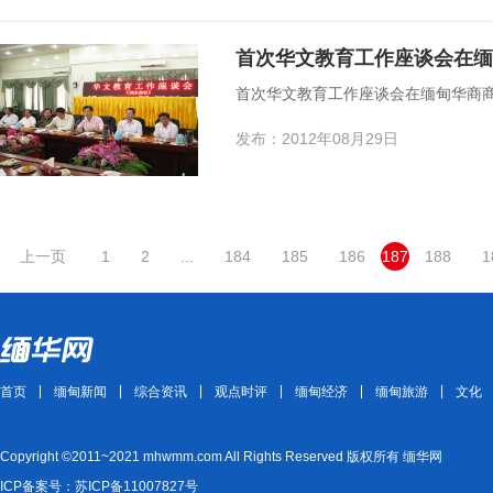
首次华文教育工作座谈会在缅
首次华文教育工作座谈会在缅甸华商
发布：2012年08月29日
上一页
1
2
...
184
185
186
187
188
1
首页
缅甸新闻
综合资讯
观点时评
缅甸经济
缅甸旅游
文化
Copyright ©2011~2021 mhwmm.com All Rights Reserved 版权所有 缅华网
ICP备案号：苏ICP备11007827号