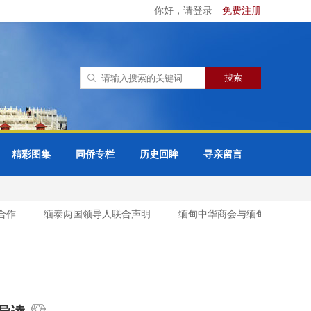
你好，请登录
免费注册
精彩图集
同侨专栏
历史回眸
寻亲留言
作
缅泰两国领导人联合声明
缅甸中华商会与缅甸缅族企业家协