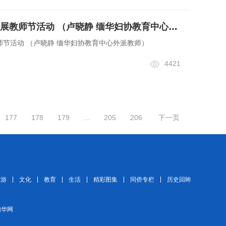
缅华妇协教育中心开展教师节活动 （卢晓静 缅华妇协教育中心外派教师）
节活动 （卢晓静 缅华妇协教育中心外派教师）
4421
177
178
179
...
205
206
下一页
旅游
文化
教育
生活
精彩图集
同侨专栏
历史回眸
 缅华网