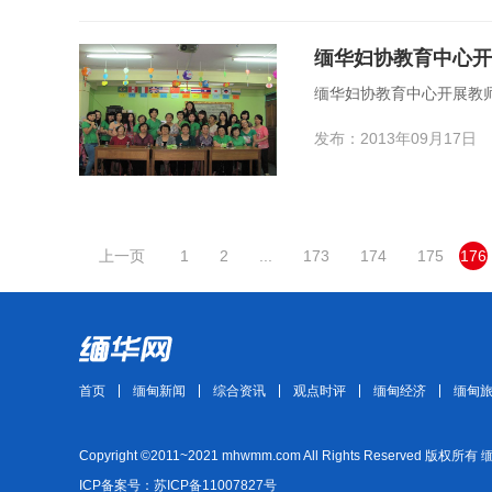
缅华妇协教育中心开展教师
发布：2013年09月17日
上一页
1
2
...
173
174
175
176
首页
缅甸新闻
综合资讯
观点时评
缅甸经济
缅甸
Copyright ©2011~2021 mhwmm.com All Rights Reserved 版权所有
ICP备案号：苏ICP备11007827号