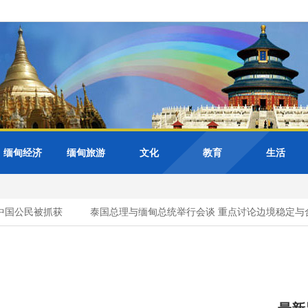
缅甸经济
缅甸旅游
文化
教育
生活
国公民被抓获
泰国总理与缅甸总统举行会谈 重点讨论边境稳定与合