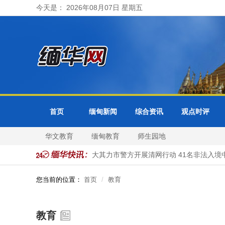
今天是： 2026年08月07日 星期五
首页
缅甸新闻
综合资讯
观点时评
华文教育
缅甸教育
师生园地
及各省邦分局受理
缅甸大其力市警方开展清网行动 41名非法入境中
您当前的位置：
首页
教育
教育