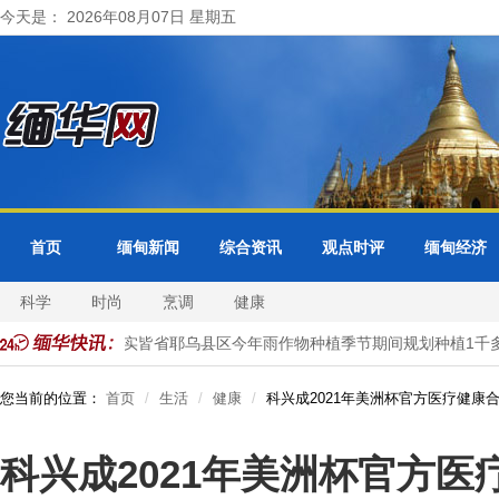
今天是： 2026年08月07日 星期五
首页
缅甸新闻
综合资讯
观点时评
缅甸经济
科学
时尚
烹调
健康
玉蜀黍作物
实皆省耶乌县区今年雨作物种植季节期间规划种植1千多
您当前的位置：
首页
生活
健康
科兴成2021年美洲杯官方医疗健康
科兴成2021年美洲杯官方医