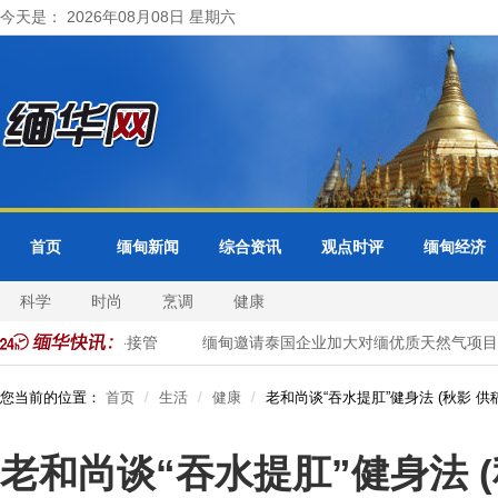
今天是： 2026年08月08日 星期六
首页
缅甸新闻
综合资讯
观点时评
缅甸经济
科学
时尚
烹调
健康
领事业务转由曼谷接管
缅甸邀请泰国企业加大对缅优质天然气项目投
您当前的位置：
首页
生活
健康
老和尚谈“吞水提肛”健身法 (秋影 供稿
老和尚谈“吞水提肛”健身法 (