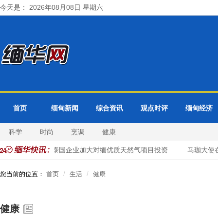
今天是： 2026年08月08日 星期六
首页
缅甸新闻
综合资讯
观点时评
缅甸经济
科学
时尚
烹调
健康
缅甸邀请泰国企业加大对缅优质天然气项目投资
马珈大使在
您当前的位置：
首页
生活
健康
健康