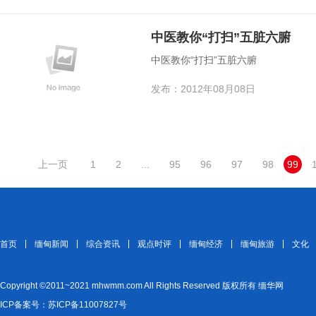
中医教你“打扫”五脏六腑
中医教你“打扫”五脏六腑
发布：2012年08月08日
上一页
1
2
...
95
96
97
98
99
首页
缅甸新闻
综合资讯
观点时评
缅甸经济
缅甸旅游
文化
Copyright ©2011~2021 mhwmm.com All Rights Reserved 版权所有 缅华网
ICP备案号：苏ICP备11007827号