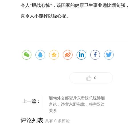
令人“胆战心惊”，该国家的健康卫生事业远比缅甸强
真令人不能掉以轻心呢。
0
缅甸外交部驳斥东帝汶总统涉缅
上一篇：
言论：违背东盟宪章，损害双边
关系
评论列表
共有
0
条评论