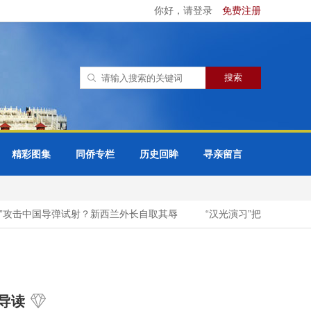
你好，请登录
免费注册
精彩图集
同侨专栏
历史回眸
寻亲留言
”攻击中国导弹试射？新西兰外长自取其辱
“汉光演习”把台湾城市变
导读