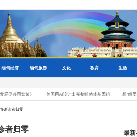
缅甸经济
缅甸旅游
文化
教育
生活
展促共同繁荣》
美国用AI设计出完整噬菌体基因组
想“组团
疫情确诊者归零
诊者归零
最新